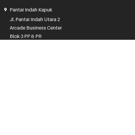
Pantai Indah Kapuk
Jl. Pantai Indah Utara 2

Arcade Business Center

Blok 3 PP & PR

Jakarta Utara 14460
(021) 3005 1075
Jam Operasional
Senin - Jumat
:
10.00 - 17.00
Sabtu, Minggu, Hari Libur :
Kontak CS 24 Jam
Senayan Trade Center
STC Senayan

Lantai 2, No. 71-74
