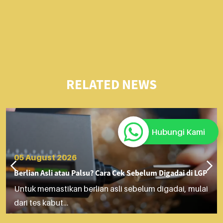
RELATED NEWS
Hubungi Kami
05 August 2026
Berlian Asli atau Palsu? Cara Cek Sebelum Digadai di LGP
Untuk memastikan berlian asli sebelum digadai, mulai
dari tes kabut…