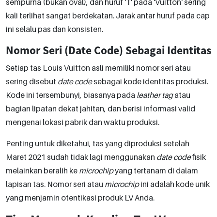
sempurna (bukan oval), dan huruf 'T' pada 'Vuitton' sering
kali terlihat sangat berdekatan. Jarak antar huruf pada cap
ini selalu pas dan konsisten.
Nomor Seri (Date Code) Sebagai Identitas
Setiap tas Louis Vuitton asli memiliki nomor seri atau
sering disebut
date code
sebagai kode identitas produksi.
Kode ini tersembunyi, biasanya pada
leather tag
atau
bagian lipatan dekat jahitan, dan berisi informasi valid
mengenai lokasi pabrik dan waktu produksi.
Penting untuk diketahui, tas yang diproduksi setelah
Maret 2021 sudah tidak lagi menggunakan
date code
fisik
melainkan beralih ke
microchip
yang tertanam di dalam
lapisan tas. Nomor seri atau
microchip
ini adalah kode unik
yang menjamin otentikasi produk LV Anda.