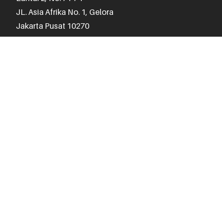
JL. Asia Afrika No. 1, Gelora

Jakarta Pusat 10270
(021) 3970 1075
Jam Operasional
Senin - Jumat
:
10.00 - 18.00
Sabtu
:
11.00 - 17.00
Minggu, Hari Libur :
Kontak CS 24 Jam
Lippo Mall Kemang
(Lesca Atelier)
Lantai UG No. UG-09

Jl. Pangeran Antasari No.36,

Kec. Mampang Prapatan,

Jakarta Selatan 12150