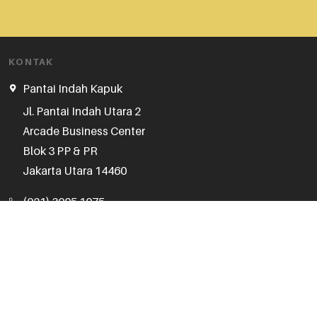
KONTAK
Pantai Indah Kapuk
Jl. Pantai Indah Utara 2

Arcade Business Center

Blok 3 PP & PR

Jakarta Utara 14460
(021) 3005 1075
Jam Operasional
Senin - Jumat
:
10.00 - 17.00
Sabtu, Minggu, Hari Libur :
Kontak CS 24 Jam