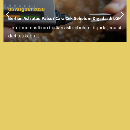
05 August 2026
Berlian Asli atau Palsu? Cara Cek Sebelum Digadai di LGP
Untuk memastikan berlian asli sebelum digadai, mulai
dari tes kabut…