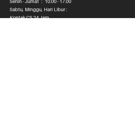
Senin - Jumat
:
10.00 - 17.00
Sabtu, Minggu, Hari Libur :
Kontak CS 24 Jam
Senayan Trade Center
STC Senayan

Lantai 2, No. 71-74

JL. Asia Afrika No. 1, Gelora

Jakarta Pusat 10270
(021) 3970 1075
Jam Operasional
Senin - Jumat
:
10.00 - 18.00
Sabtu
:
11.00 - 17.00
Minggu, Hari Libur :
Kontak CS 24 Jam