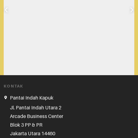
05 August 2026
KONTAK
Berlian Asli atau Palsu? Cara Cek Sebelum Digadai di LGP
Pantai Indah Kapuk
Untuk memastikan berlian asli sebelum digadai, mulai dari tes kabut…
Jl. Pantai Indah Utara 2

Arcade Business Center

Blok 3 PP & PR

Jakarta Utara 14460