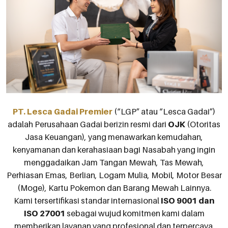
Gadai Berlian dan Batu Mulia
Mudah, Anda kami layani secara eksklusif, private,
dana cair sesuai kebutuhan dengan nilai taksiran
tertinggi.
SELENGKAPNYA
PT. Lesca Gadai Premier
(“LGP” atau “Lesca Gadai”)
adalah Perusahaan Gadai berizin resmi dari
OJK
(Otoritas
Jasa Keuangan), yang menawarkan kemudahan,
kenyamanan dan kerahasiaan bagi Nasabah yang ingin
menggadaikan Jam Tangan Mewah, Tas Mewah,
Perhiasan Emas, Berlian, Logam Mulia, Mobil, Motor Besar
(Moge), Kartu Pokemon dan Barang Mewah Lainnya.
Kami tersertifikasi standar internasional
ISO 9001 dan
ISO 27001
sebagai wujud komitmen kami dalam
memberikan layanan yang profesional dan terpercaya.