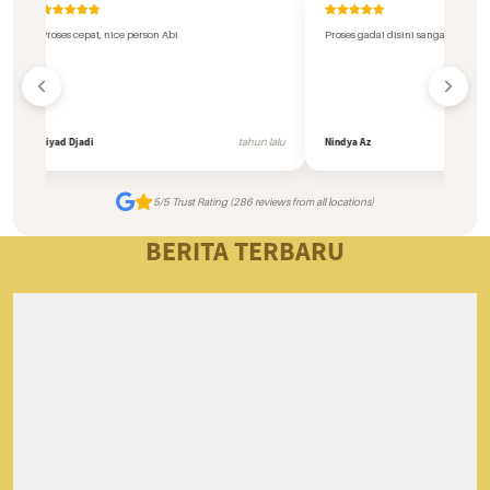
Proses cepat, nice person Abi
Proses gadai disini sangat mudah da
Ziyad Djadi
tahun lalu
Nindya Az
5/5 Trust Rating (286 reviews from all locations)
BERITA TERBARU