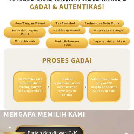
GADAI & AUTENTIKASI
Jam Tangan Mewah
Tas Branded
Berlian dan Batu Mulia
Emas dan Logam
Perhiasan Mewah
Motor Besar (Moge)
Mulia
Mobil Mewah
Kartu Pokémon
Layanan Autentikasi
(TCG)
PROSES GADAI
WA CS/Sales LGP
Lakukan
Setelah deal, tanda
dan kirim detail
appointment untuk
tangan SBG
barang jaminan
serah terima /
(digital) dan dana
(foto & spesifikasi)
pengecekan
Anda akan cair!
barang
MENGAPA MEMILIH KAMI
Berizin dan diawasi OJK