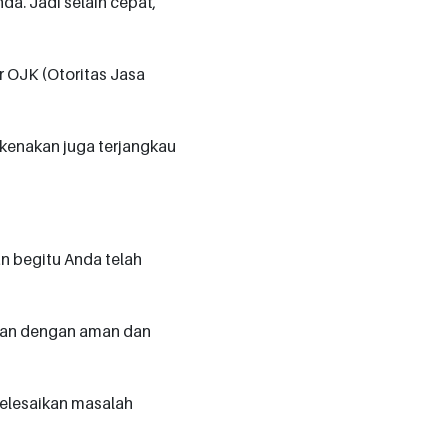
da. Jadi selain cepat,
ar OJK (Otoritas Jasa
kenakan juga terjangkau
n begitu Anda telah
mpan dengan aman dan
yelesaikan masalah