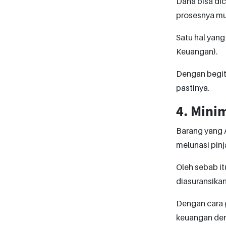
Dana bisa dic
prosesnya mu
Satu hal yang
Keuangan).
Dengan begit
pastinya.
4. Mini
Barang yang 
melunasi pin
Oleh sebab i
diasuransikan
Dengan cara g
keuangan den