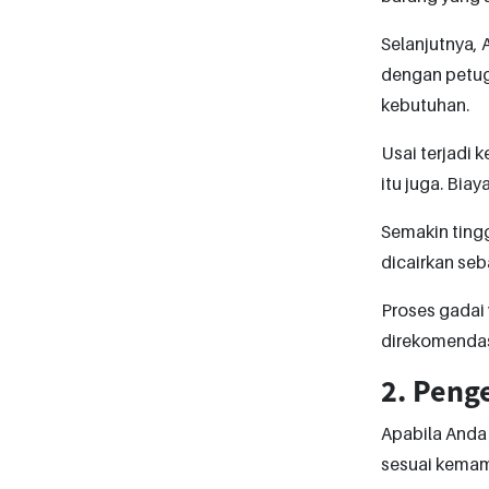
Selanjutnya, 
dengan petuga
kebutuhan.
Usai terjadi 
itu juga. Biay
Semakin tingg
dicairkan seb
Proses gadai 
direkomendas
2. Peng
Apabila Anda
sesuai kemamp