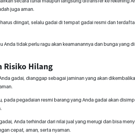
airkan secara tunai maupun langsung ditransfer ke rekening An
dah juga aman.
 harus diingat, selalu gadai di tempat gadai resmi dan terdaft
u Anda tidak perlu ragu akan keamanannya dan bunga yang di
m Risiko Hilang
Anda gadai, dianggap sebagai jaminan yang akan dikembalika
jaman.
tu, pada pegadaian resmi barang yang Anda gadai akan disi
.
adai, Anda terhindar dari nilai jual yang merugi dan bisa men
gan cepat, aman, serta nyaman.