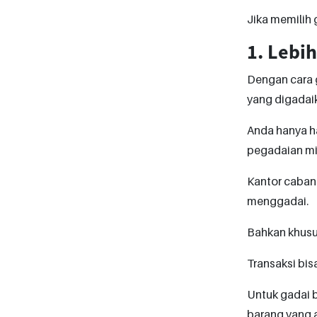
Jika memilih 
1. Lebi
Dengan cara 
yang digadai
Anda hanya ha
pegadaian mi
Kantor caban
menggadai.
Bahkan khusus
Transaksi bisa
Untuk gadai 
barang yang a