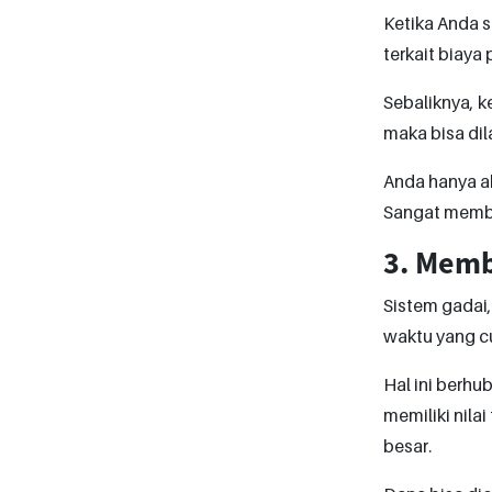
Ketika Anda s
terkait biaya 
Sebaliknya, k
maka bisa di
Anda hanya a
Sangat memba
3. Memb
Sistem gadai
waktu yang c
Hal ini berhu
memiliki nila
besar.