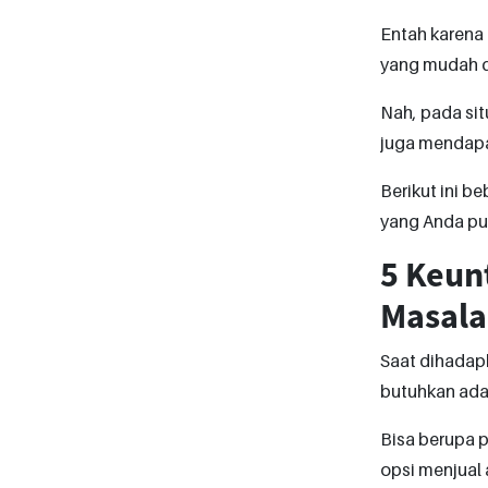
Entah karena n
yang mudah d
Nah, pada situ
juga mendapa
Berikut ini b
yang Anda pu
5 Keun
Masala
Saat dihadap
butuhkan adal
Bisa berupa p
opsi menjual 