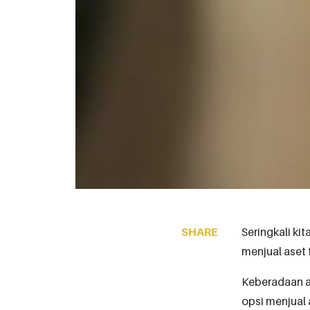
SHARE
Seringkali ki
menjual aset t
Keberadaan a
opsi menjual 