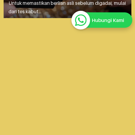
Untuk memastikan berlian asli sebelum digadai, mulai
dari tes kabut…
Hubungi Kami