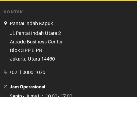
KONTAK
Pantai Indah Kapuk
Jl. Pantai Indah Utara 2

Arcade Business Center

Blok 3 PP & PR

Jakarta Utara 14460
(021) 3005 1075
Jam Operasional
Senin - Jumat
:
10.00 - 17.00
Sabtu, Minggu, Hari Libur :
Kontak CS 24 Jam
Senayan Trade Center
STC Senayan
