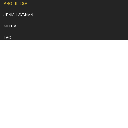
PROFIL LGP
JENIS LAYANAN
MITRA
FAQ
BERITA
KARIR
HUBUNGI KAMI
KEBIJAKAN PRIVASI