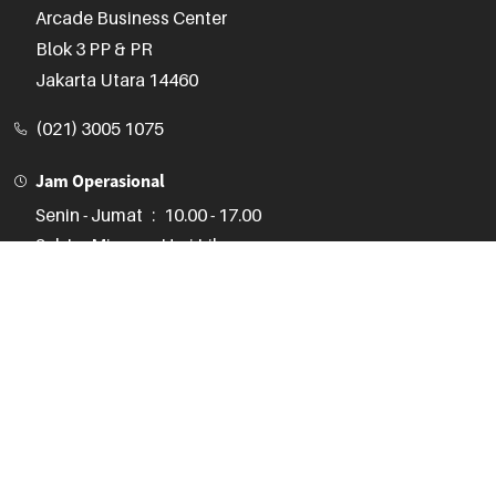
Arcade Business Center

Blok 3 PP & PR

Jakarta Utara 14460
(021) 3005 1075
Jam Operasional
Senin - Jumat
:
10.00 - 17.00
Sabtu, Minggu, Hari Libur :
Kontak CS 24 Jam
Senayan Trade Center
STC Senayan

Lantai 2, No. 71-74

JL. Asia Afrika No. 1, Gelora

Jakarta Pusat 10270
(021) 3970 1075