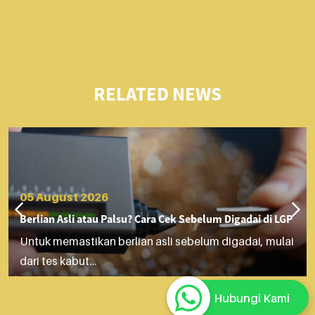
RELATED NEWS
05 August 2026
Berlian Asli atau Palsu? Cara Cek Sebelum Digadai di LGP
Untuk memastikan berlian asli sebelum digadai, mulai
dari tes kabut…
Hubungi Kami