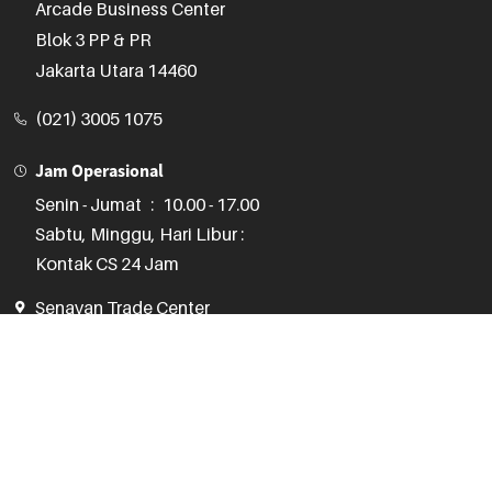
Arcade Business Center

Blok 3 PP & PR

Jakarta Utara 14460
(021) 3005 1075
Jam Operasional
Senin - Jumat
:
10.00 - 17.00
Sabtu, Minggu, Hari Libur :
Kontak CS 24 Jam
Senayan Trade Center
STC Senayan

Lantai 2, No. 71-74

JL. Asia Afrika No. 1, Gelora

Jakarta Pusat 10270
(021) 3970 1075