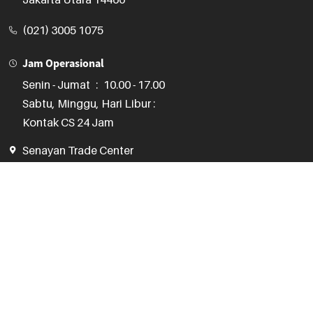
(021) 3005 1075
Jam Operasional
Senin - Jumat
:
10.00 - 17.00
Sabtu, Minggu, Hari Libur :
Kontak CS 24 Jam
Senayan Trade Center
STC Senayan

Lantai 2, No. 71-74

JL. Asia Afrika No. 1, Gelora

Jakarta Pusat 10270
(021) 3970 1075
Jam Operasional