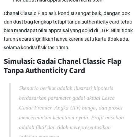
Chanel Classic Flap asli, kondisi sangat baik, dengan box
dan dust bag lengkap tetapi tanpa authenticity card tetap
bisa mendapat nilai appraisal yang solid di LGP. Nilai tidak
turun secara signifikan hanya karena satu kartu tidak ada,
selama kondisi fisik tas prima.
Simulasi: Gadai Chanel Classic Flap
Tanpa Authenticity Card
Skenario berikut adalah ilustrasi hipotesis
berdasarkan parameter gadai aktual Lesca
Gadai Premier. Angka LTV, bunga, dan proses
mencerminkan ketentuan nyata. Profil nasabah
adalah fiktif dan tidak merepresentasikan
individu manapun.