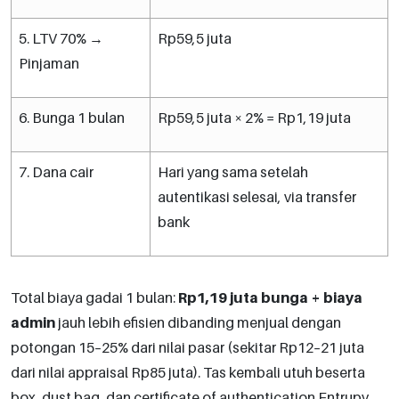
5. LTV 70% →
Rp59,5 juta
Pinjaman
6. Bunga 1 bulan
Rp59,5 juta × 2% = Rp1,19 juta
7. Dana cair
Hari yang sama setelah
autentikasi selesai, via transfer
bank
Total biaya gadai 1 bulan:
Rp1,19 juta bunga + biaya
admin
jauh lebih efisien dibanding menjual dengan
potongan 15–25% dari nilai pasar (sekitar Rp12–21 juta
dari nilai appraisal Rp85 juta). Tas kembali utuh beserta
box, dust bag, dan certificate of authentication Entrupy