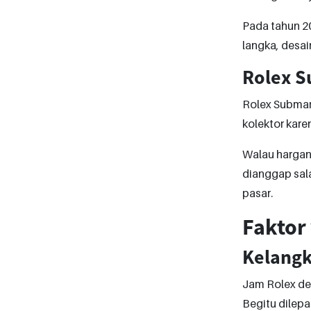
Pada tahun 201
langka, desai
Rolex S
Rolex Submari
kolektor karen
Walau hargany
dianggap sala
pasar.
Faktor
Kelangk
Jam Rolex den
Begitu dilepa