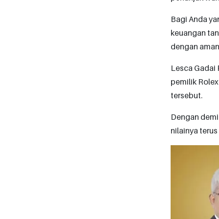
Bagi Anda yan
keuangan tanp
dengan aman
Lesca Gadai 
pemilik Role
tersebut.
Dengan demiki
nilainya teru