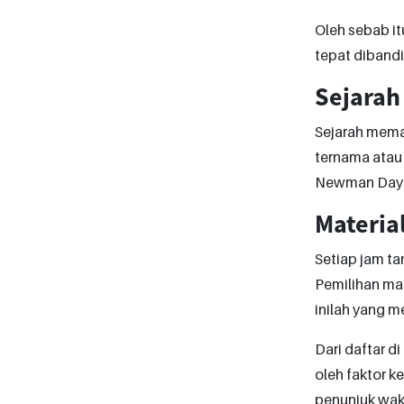
Oleh sebab it
tepat dibandi
Sejarah
Sejarah memai
ternama atau 
Newman Dayto
Materia
Setiap jam ta
Pemilihan mat
inilah yang 
Dari daftar d
oleh faktor k
penunjuk waktu