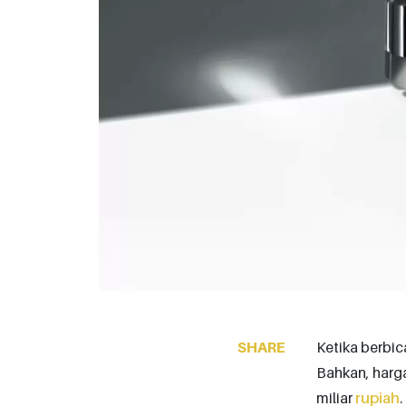
SHARE
Ketika berbic
Bahkan, harga
miliar
rupiah
.