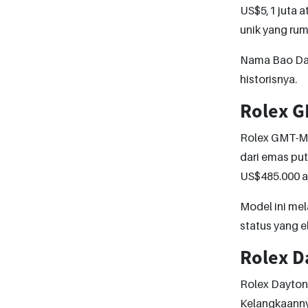
US$5,1 juta at
unik yang rum
Nama Bao Dai 
historisnya.
Rolex GM
Rolex GMT-Mas
dari emas puti
US$485.000 at
Model ini me
status yang e
Rolex D
Rolex Dayton
Kelangkaanny