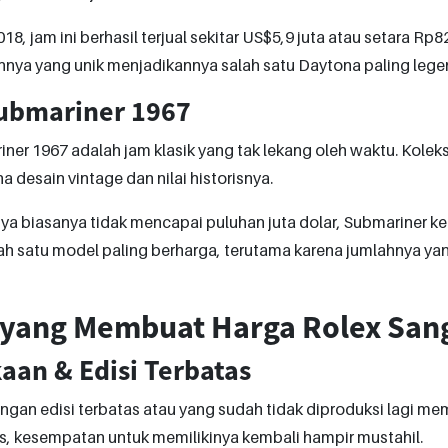
8, jam ini berhasil terjual sekitar US$5,9 juta atau setara Rp8
nnya yang unik menjadikannya salah satu Daytona paling legen
ubmariner 1967
ner 1967 adalah jam klasik yang tak lekang oleh waktu. Koleksi
a desain vintage dan nilai historisnya.
a biasanya tidak mencapai puluhan juta dolar, Submariner ke
h satu model paling berharga, terutama karena jumlahnya yan
 yang Membuat Harga Rolex San
aan & Edisi Terbatas
gan edisi terbatas atau yang sudah tidak diproduksi lagi memilik
s, kesempatan untuk memilikinya kembali hampir mustahil.