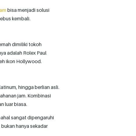
jam
bisa menjadi solusi
tebus kembali.
nah dimiliki tokoh
nya adalah Rolex Paul
eh ikon Hollywood.
atinum, hingga berlian asli.
etahanan jam. Kombinasi
 luar biasa.
rmahal sangat dipengaruhi
x bukan hanya sekadar