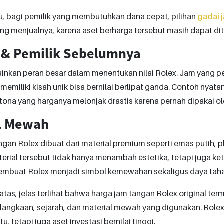
u, bagi pemilik yang membutuhkan dana cepat, pilihan
gadai 
ng menjualnya, karena aset berharga tersebut masih dapat di
 & Pemilik Sebelumnya
nkan peran besar dalam menentukan nilai Rolex. Jam yang per
memiliki kisah unik bisa bernilai berlipat ganda. Contoh nyata
na yang harganya melonjak drastis karena pernah dipakai ol
l Mewah
ngan Rolex dibuat dari material premium seperti emas putih, pl
erial tersebut tidak hanya menambah estetika, tetapi juga k
membuat Rolex menjadi simbol kemewahan sekaligus daya tahan
i atas, jelas terlihat bahwa harga jam tangan Rolex original te
elangkaan, sejarah, dan material mewah yang digunakan. Role
, tetapi juga aset investasi bernilai tinggi.