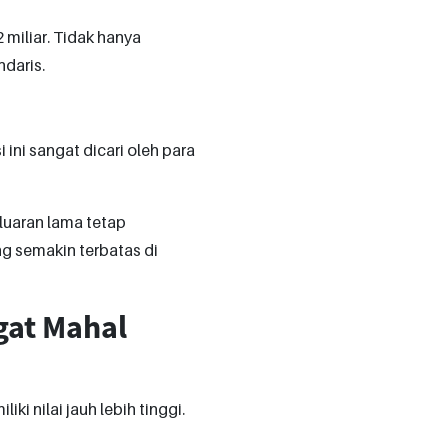
2 miliar. Tidak hanya
daris.
 ini sangat dicari oleh para
luaran lama tetap
g semakin terbatas di
gat Mahal
i nilai jauh lebih tinggi.