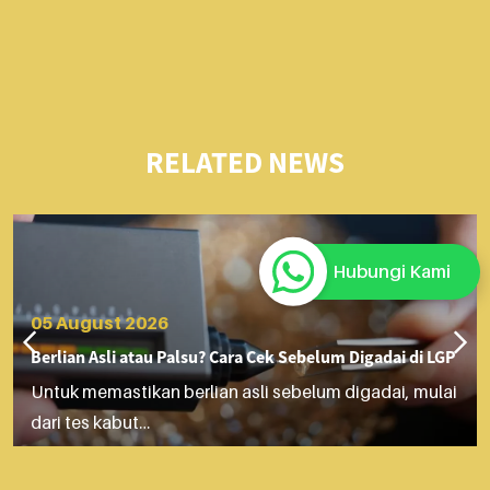
RELATED NEWS
Hubungi Kami
05 August 2026
Berlian Asli atau Palsu? Cara Cek Sebelum Digadai di LGP
Untuk memastikan berlian asli sebelum digadai, mulai
dari tes kabut…