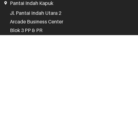
Pantai Indah Kapuk
Jl. Pantai Indah Utara 2

Arcade Business Center

Blok 3 PP & PR

Jakarta Utara 14460
(021) 3005 1075
Jam Operasional
Senin - Jumat
:
10.00 - 17.00
Sabtu, Minggu, Hari Libur :
Kontak CS 24 Jam
Senayan Trade Center
STC Senayan

Lantai 2, No. 71-74

JL. Asia Afrika No. 1, Gelora
