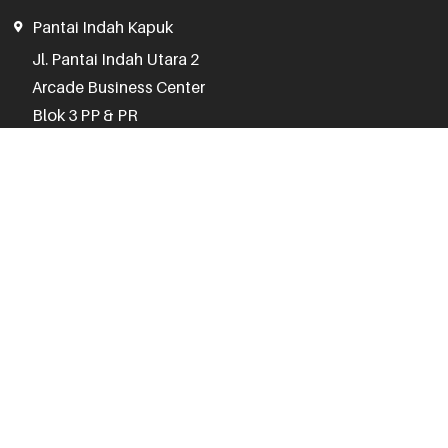
Pantai Indah Kapuk
Jl. Pantai Indah Utara 2

Arcade Business Center

Blok 3 PP & PR

Jakarta Utara 14460
(021) 3005 1075
Jam Operasional
Senin - Jumat
:
10.00 - 17.00
Sabtu, Minggu, Hari Libur :
Kontak CS 24 Jam
Senayan Trade Center
STC Senayan

Lantai 2, No. 71-74

JL. Asia Afrika No. 1, Gelora
