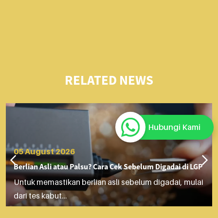
RELATED NEWS
Hubungi Kami
05 August 2026
Berlian Asli atau Palsu? Cara Cek Sebelum Digadai di LGP
Untuk memastikan berlian asli sebelum digadai, mulai
dari tes kabut…