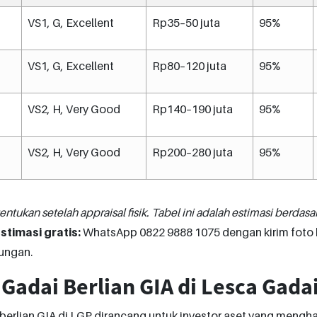
VS1, G, Excellent
Rp35–50 juta
95%
VS1, G, Excellent
Rp80–120 juta
95%
VS2, H, Very Good
Rp140–190 juta
95%
VS2, H, Very Good
Rp200–280 juta
95%
tentukan setelah appraisal fisik. Tabel ini adalah estimasi berdasa
stimasi gratis:
WhatsApp 0822 9888 1075 dengan kirim foto be
ungan.
 Gadai Berlian GIA di Lesca Gada
berlian GIA di LGP dirancang untuk investor aset yang mengh