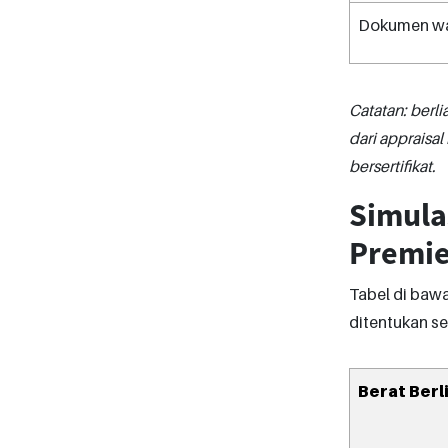
Dokumen wa
Catatan: berlia
dari appraisal
bersertifikat.
Simulas
Premie
Tabel di bawa
ditentukan se
Berat Berl