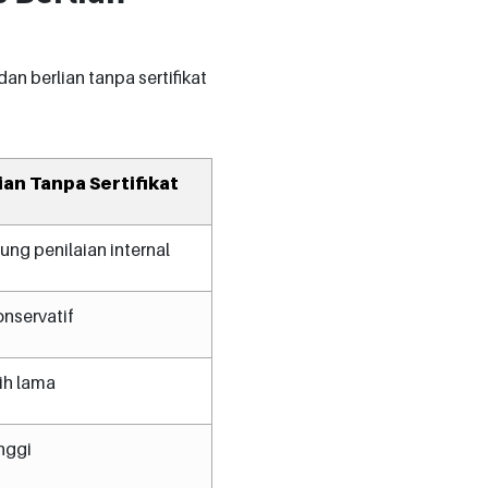
n berlian tanpa sertifikat
ian Tanpa Sertifikat
ng penilaian internal
onservatif
ih lama
nggi