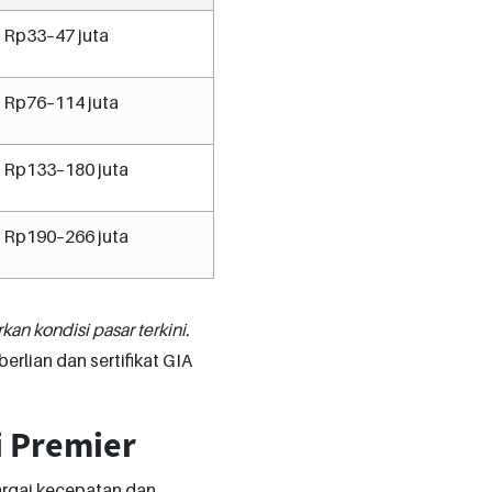
Rp33–47 juta
Rp76–114 juta
Rp133–180 juta
Rp190–266 juta
rkan kondisi pasar terkini.
rlian dan sertifikat GIA
i Premier
argai kecepatan dan