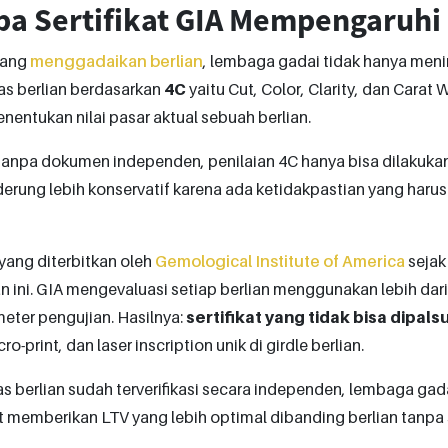
a Sertifikat GIA Mempengaruhi 
rang
menggadaikan berlian
, lembaga gadai tidak hanya men
tas berlian berdasarkan
4C
yaitu Cut, Color, Clarity, dan Carat
enentukan nilai pasar aktual sebuah berlian.
anpa dokumen independen, penilaian 4C hanya bisa dilakukan m
erung lebih konservatif karena ada ketidakpastian yang harus 
 yang diterbitkan oleh
Gemological Institute of America
sejak
n ini. GIA mengevaluasi setiap berlian menggunakan lebih dar
eter pengujian. Hasilnya:
sertifikat yang tidak bisa dipal
o-print, dan laser inscription unik di girdle berlian.
as berlian sudah terverifikasi secara independen, lembaga gad
 memberikan LTV yang lebih optimal dibanding berlian tanpa s