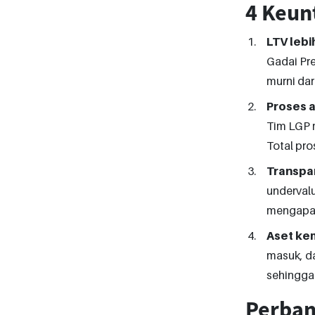
4 Keun
LTV lebih
Gadai Pre
murni dar
Proses a
Tim LGP m
Total pro
Transpar
undervalu
mengapa s
Aset kem
masuk, da
sehingga 
Perband