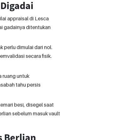
 Digadai
ai appraisal di Lesca
lai gadainya ditentukan
k perlu dimulai dari nol.
validasi secara fisik.
da ruang untuk
asabah tahu persis
emari besi, disegel saat
erlian sebelum masuk vault
s Berlian