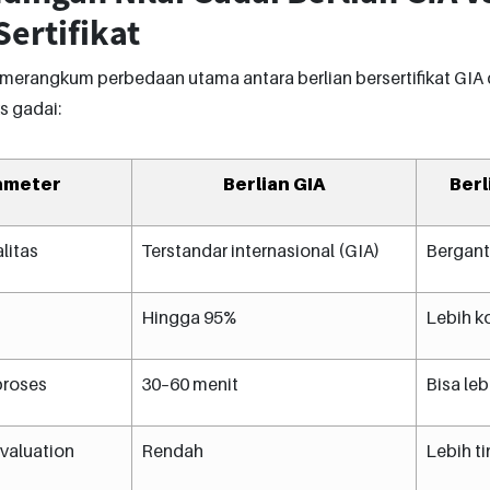
ertifikat
 merangkum perbedaan utama antara berlian bersertifikat GIA da
s gadai:
ameter
Berlian GIA
Berl
alitas
Terstandar internasional (GIA)
Bergantu
Hingga 95%
Lebih k
proses
30–60 menit
Bisa leb
valuation
Rendah
Lebih ti