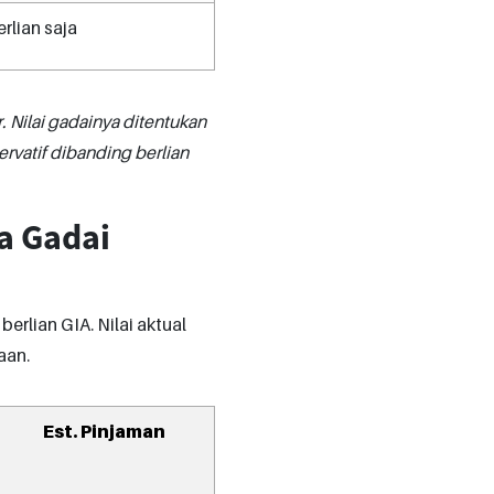
rlian saja
. Nilai gadainya ditentukan
ervatif dibanding berlian
ca Gadai
erlian GIA. Nilai aktual
naan.
Est. Pinjaman