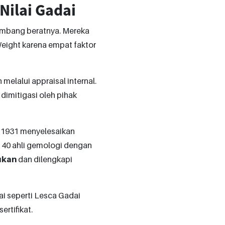
Nilai Gadai
imbang beratnya. Mereka
 Weight karena empat faktor
elalui appraisal internal.
dimitigasi oleh pihak
 1931 menyelesaikan
i 40 ahli gemologi dengan
sukan
dan dilengkapi
ai seperti Lesca Gadai
ertifikat.