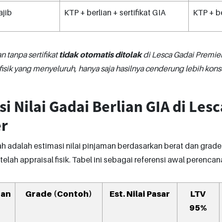
jib
KTP + berlian + sertifikat GIA
KTP + be
n tanpa sertifikat
tidak otomatis ditolak
di Lesca Gadai Premier
 fisik yang menyeluruh, hanya saja hasilnya cenderung lebih kons
i Nilai Gadai Berlian GIA di Les
r
h adalah estimasi nilai pinjaman berdasarkan berat dan grade b
telah appraisal fisik. Tabel ini sebagai referensi awal perenca
ian
Grade (Contoh)
Est. Nilai Pasar
LTV
95%