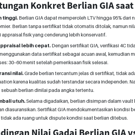
tungan Konkret Berlian GIA saat
 tinggi.
Berlian GIA dapat memperoleh LTV hingga 95% dari nil
mier. Berlian tanpa sertifikat tidak otomatis ditolak, namun ni
i appraisal fisik yang cenderung lebih konservatif.
ppraisal lebih cepat.
Dengan sertifikat GIA, verifikasi 4C tida
enggunakan data sertifikat sebagai acuan awal, kemudian mem
ses: 30–60 menit setelah pemeriksaan fisik selesai.
ansi nilai.
Grade berlian tercantum jelas di sertifikat, tidak a
ation karena kualitas sudah terstandar secara independen. N
ebuah berlian dinilai pada angka tertentu.
bali utuh.
Selama digadaikan, berlian disimpan dalam vault l
n diasuransikan. Sertifikat GIA mendokumentasikan kondisi b
tidak ada ruang untuk dispute kondisi saat berlian ditebus.
ingan Nilai Gadai Berlian GIA v