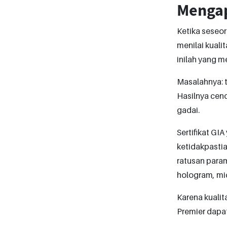
Mengap
Ketika seseo
menilai kuali
inilah yang m
Masalahnya: t
Hasilnya cend
gadai.
Sertifikat GIA
ketidakpastia
ratusan param
hologram, micr
Karena kualit
Premier dapat