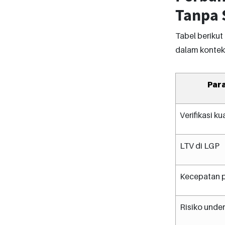
Tanpa S
Tabel berikut
dalam kontek
Par
Verifikasi ku
LTV di LGP
Kecepatan 
Risiko under