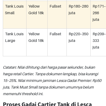
Tank Louis
Yellow
Fullset
Rp180–280
Rp171–
Small
Gold 18k
juta
266
juta
Tank Louis
Yellow
Fullset
Rp220–350
Rp209–
Large
Gold 18k
juta
333
juta
Catatan: Nilai dihitung dari harga pasar sekunder, bukan
harga retail Cartier. Tanpa dokumen lengkap, bisa kurangi
15–25%. Nilai minimum jaminan Lesca Gadai Premier: Rp50
juta, Tank Must Small tanpa dokumen umumnya belum
memenuhi threshold ini.
Proses Gadai Cartier Tank di Lesca