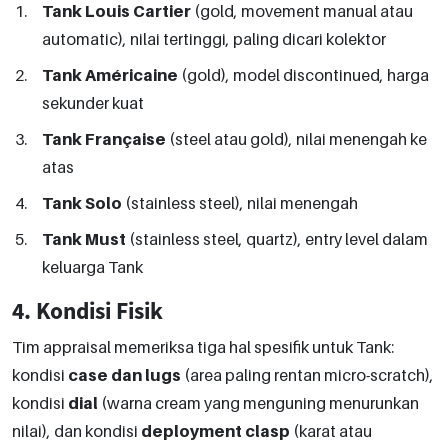
Tank Louis Cartier
(gold, movement manual atau
automatic), nilai tertinggi, paling dicari kolektor
Tank Américaine
(gold), model discontinued, harga
sekunder kuat
Tank Française
(steel atau gold), nilai menengah ke
atas
Tank Solo
(stainless steel), nilai menengah
Tank Must
(stainless steel, quartz), entry level dalam
keluarga Tank
4. Kondisi Fisik
Tim appraisal memeriksa tiga hal spesifik untuk Tank:
kondisi
case dan lugs
(area paling rentan micro-scratch),
kondisi
dial
(warna cream yang menguning menurunkan
nilai), dan kondisi
deployment clasp
(karat atau