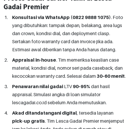
Gadai Premier
Konsultasi via WhatsApp (0822 9888 1075)
. Foto
yang dibutuhkan: tampak depan, belakang, area lugs
dan crown, kondisi dial, dan deployment clasp.
Sertakan foto warranty card dan invoice jika ada.
Estimasi awal diberikan tanpa Anda harus datang.
Appraisal in-house
. Tim memeriksa keaslian case
material, kondisi dial, nomor seri pada caseback, dan
kecocokan warranty card. Selesai dalam
30–60 menit
.
Penawaran nilai gadai
LTV
90–95%
dari hasil
appraisal. Simulasi angka di loan simulator
lescagadai.co.id sebelum Anda memutuskan.
Akad ditandatangani digital
, tersedia layanan
pick-up gratis
. Tim Lesca Gadai Premier menjemput
jam ke lokasi Anda. Anda cukup di rumah atau di