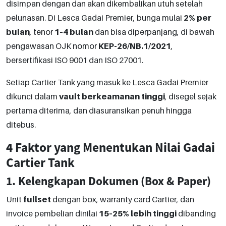
disimpan dengan dan akan dikembalikan utuh setelah
pelunasan. Di Lesca Gadai Premier, bunga mulai
2% per
bulan
, tenor
1–4 bulan
dan bisa diperpanjang, di bawah
pengawasan OJK nomor
KEP-26/NB.1/2021
,
bersertifikasi ISO 9001 dan ISO 27001.
Setiap Cartier Tank yang masuk ke Lesca Gadai Premier
dikunci dalam
vault berkeamanan tinggi
, disegel sejak
pertama diterima, dan diasuransikan penuh hingga
ditebus.
4 Faktor yang Menentukan Nilai Gadai
Cartier Tank
1. Kelengkapan Dokumen (Box & Paper)
Unit
fullset
dengan box, warranty card Cartier, dan
invoice pembelian dinilai
15–25% lebih tinggi
dibanding