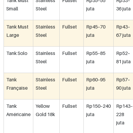
Tank Must
Stainless
Fullset
Rp35–55
Rp33–
Small
Steel
juta
36 juta
Tank Must
Stainless
Fullset
Rp45–70
Rp43–
Large
Steel
juta
67 juta
Tank Solo
Stainless
Fullset
Rp55–85
Rp52–
Steel
juta
81 juta
Tank
Stainless
Fullset
Rp60–95
Rp57–
Française
Steel
juta
90 juta
Tank
Yellow
Fullset
Rp150–240
Rp143–
Américaine
Gold 18k
juta
228
juta