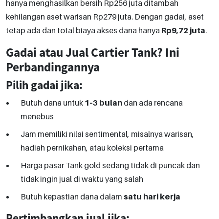
hanya menghasilkan bersih Rp256 juta ditambah
kehilangan aset warisan Rp279 juta. Dengan gadai, aset
tetap ada dan total biaya akses dana hanya
Rp9,72 juta
.
Gadai atau Jual Cartier Tank? Ini
Perbandingannya
Pilih gadai jika:
Butuh dana untuk
1–3 bulan
dan ada rencana
menebus
Jam memiliki nilai sentimental, misalnya warisan,
hadiah pernikahan, atau koleksi pertama
Harga pasar Tank gold sedang tidak di puncak dan
tidak ingin jual di waktu yang salah
Butuh kepastian dana dalam
satu hari kerja
Pertimbangkan jual jika: