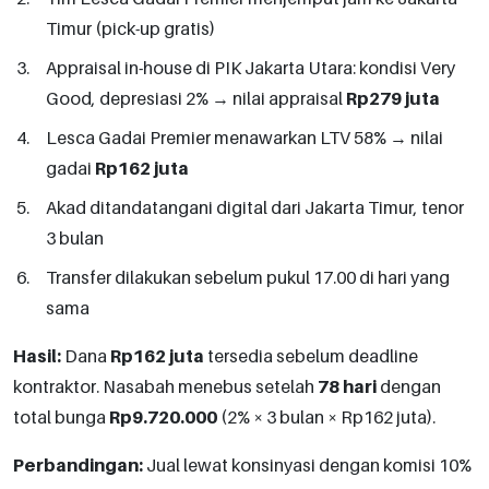
Timur (pick-up gratis)
Appraisal in-house di PIK Jakarta Utara: kondisi Very
Good, depresiasi 2% → nilai appraisal
Rp279 juta
Lesca Gadai Premier menawarkan LTV 58% → nilai
gadai
Rp162 juta
Akad ditandatangani digital dari Jakarta Timur, tenor
3 bulan
Transfer dilakukan sebelum pukul 17.00 di hari yang
sama
Hasil:
Dana
Rp162 juta
tersedia sebelum deadline
kontraktor. Nasabah menebus setelah
78 hari
dengan
total bunga
Rp9.720.000
(2% × 3 bulan × Rp162 juta).
Perbandingan:
Jual lewat konsinyasi dengan komisi 10%